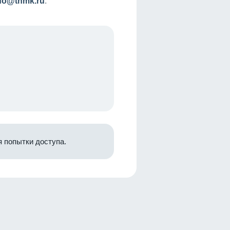
nfo@tnmk.ru
.
 попытки доступа.