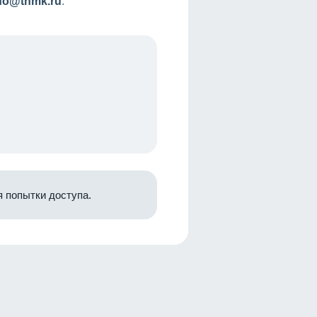
nfo@tnmk.ru
.
 попытки доступа.