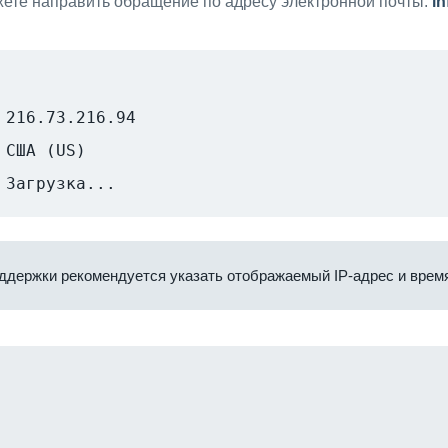
ете направить обращение по адресу электронной почты:
i
216.73.216.94
США (US)
Загрузка...
ддержки рекомендуется указать отображаемый IP-адрес и время