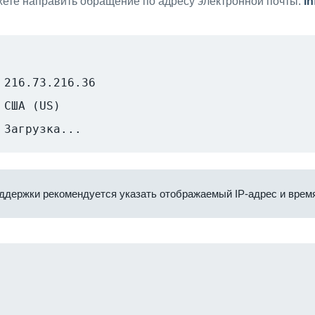
ете направить обращение по адресу электронной почты:
i
216.73.216.36
США (US)
Загрузка...
ддержки рекомендуется указать отображаемый IP-адрес и время