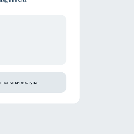
nfo@tnmk.ru
.
 попытки доступа.