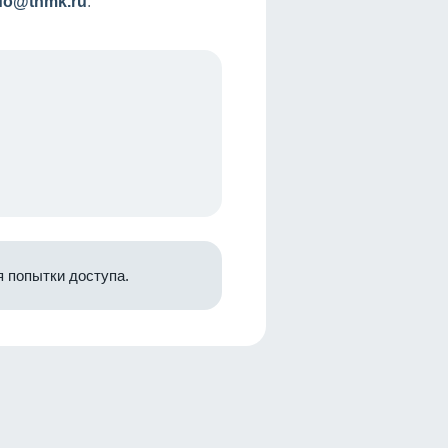
nfo@tnmk.ru
.
 попытки доступа.