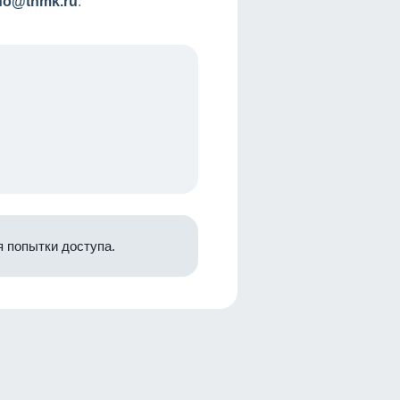
nfo@tnmk.ru
.
 попытки доступа.