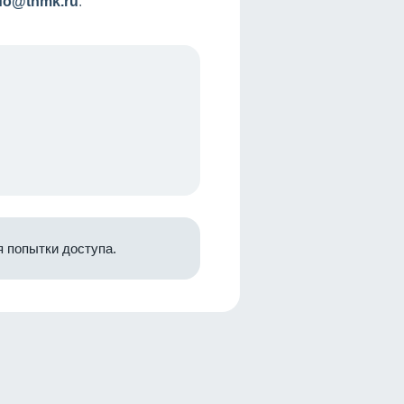
nfo@tnmk.ru
.
 попытки доступа.