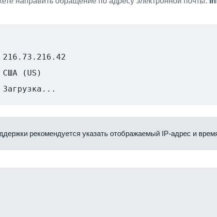
ете направить обращение по адресу электронной почты:
i
216.73.216.42
США (US)
Загрузка...
ддержки рекомендуется указать отображаемый IP-адрес и время