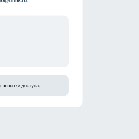
nfo@tnmk.ru
.
 попытки доступа.